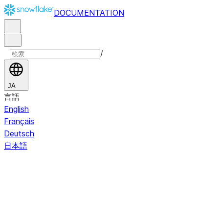
DOCUMENTATION
/
JA
言語
English
Français
Deutsch
日本語